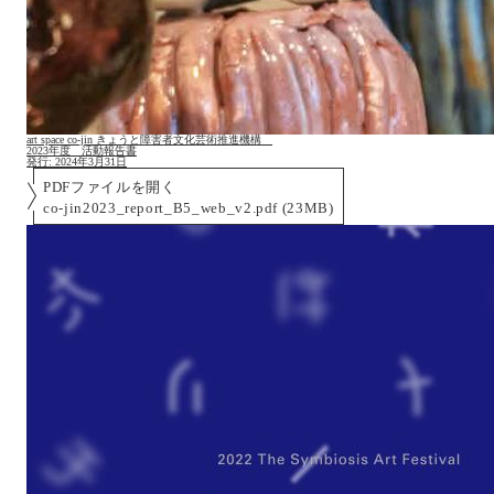
art space co-jin きょうと障害者文化芸術推進機構
2023年度 活動報告書
発行:
2024年3月31日
PDFファイルを開く
co-jin2023_report_B5_web_v2.pdf (23MB)