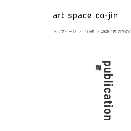
トップページ
＞
刊行物
＞ 2020年度 共
刊行物
publication