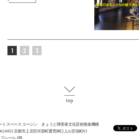
1
2
3
top
ートスペース コージン きょうと障害者文化芸術推進機構
602-0853 京都市上京区河原町通荒神口上ル宮垣町83
･フレール 1階