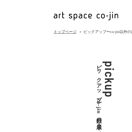
トップページ
＞ ピックアップ〜co-jin以
ピックアップ〜co-jin以外の展示・イベント
pickup