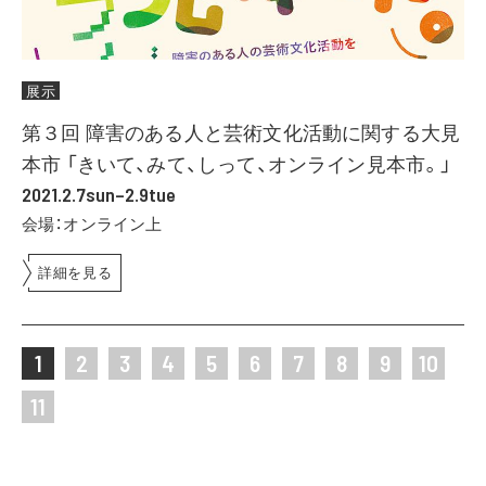
展示
第３回 障害のある人と芸術文化活動に関する大見
本市 「きいて、みて、しって、オンライン見本市。」
2021.2.7sun–2.9tue
会場：オンライン上
詳細を見る
1
2
3
4
5
6
7
8
9
10
11