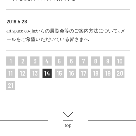
2019.5.28
art space co-jinからの展覧会等のご案内方法について、メ
ールをご希望いただいている皆さまへ
1
2
3
4
5
6
7
8
9
10
11
12
13
14
15
16
17
18
19
20
21
top