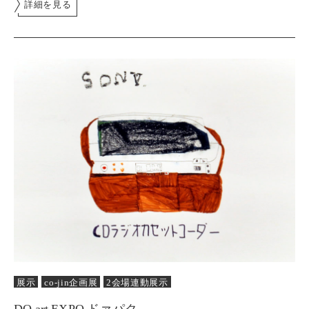
詳細を見る
展示
co-jin企画展
2会場連動展示
DO art EXPO ドァパク