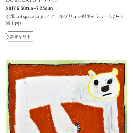
2017.5.30tue–7.23sun
会場：art space co-jin／アールブリュッ都ギャラリー（ぶらり
嵐山内）
詳細を見る