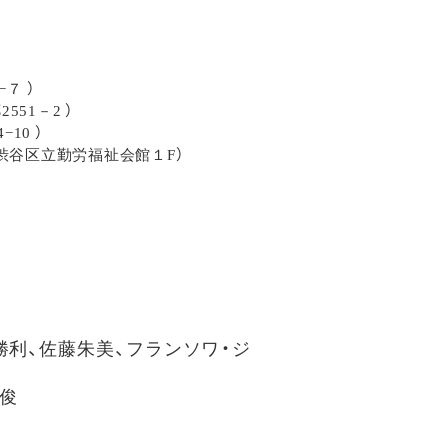
７ ）
51－2 ）
10 ）
 渋谷区立勤労福祉会館１F）
勝利、佐藤朱美、フランソワ・ジ
俊