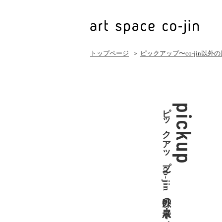
トップページ
＞
ピックアップ〜co-jin以外
ピックアップ〜co-jin以外の展示・イベント
pickup