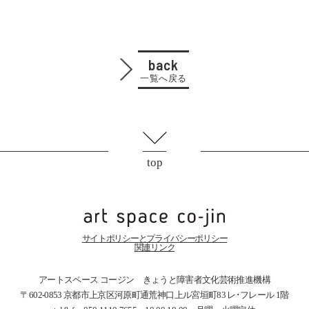
back
一覧へ戻る
top
サイトポリシーとプライバシーポリシー
関連リンク
アートスペース コージン きょうと障害者文化芸術推進機構
〒602-0853 京都市上京区河原町通荒神口上ル宮垣町83
レ･フレール 1階