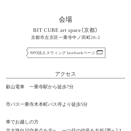
会場
BIT CUBE art space（京都）
京都市左京区一乗寺中ノ田町26-2
NPO法人スウィング facebookページ
アクセス
叡山電車 一乗寺駅から徒歩7分
市バス一乗寺木本町バス停より徒歩5分
車でお越しの方
北大路白川交差点を北へ 一つ目の信号を左折（西へ）１