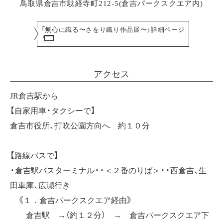
鳥取県倉吉市駄経寺町212-5(倉吉パークスクエア内)
「無心に織る〜さをり織り作品展〜」詳細ページ
アクセス
JR倉吉駅から
【自家用車・タクシーで】
倉吉市役所、打吹公園方向へ 約１０分
【路線バスで】
・倉吉駅バスターミナル・・＜２番のりば＞・・西倉吉、生
田車庫、広瀬行き
《１．倉吉パークスクエア経由》
倉吉駅 →（約１２分） → 倉吉パークスクエア下