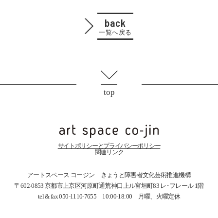
back
一覧へ戻る
top
サイトポリシーとプライバシーポリシー
関連リンク
アートスペース コージン きょうと障害者文化芸術推進機構
〒602-0853 京都市上京区河原町通荒神口上ル宮垣町83
レ･フレール 1階
tel & fax 050-1110-7655 10:00-18:00 月曜、火曜定休