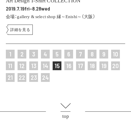
Art Design T-Shirt COLLECTION
2019.7.19fri–8.28wed
会場：gallery & select shop 縁～Enishi～（大阪）
詳細を見る
1
2
3
4
5
6
7
8
9
10
11
12
13
14
15
16
17
18
19
20
21
22
23
24
top