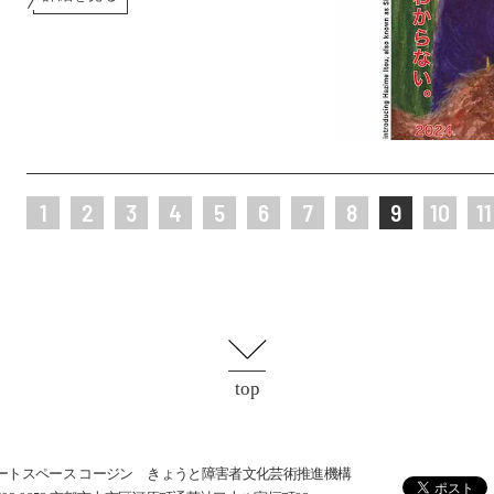
1
2
3
4
5
6
7
8
9
10
11
top
ートスペース コージン きょうと障害者文化芸術推進機構