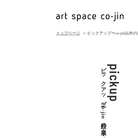
トップページ
＞ ピックアップ〜co-jin以
ピックアップ〜co-jin以外の展示・イベント
pickup