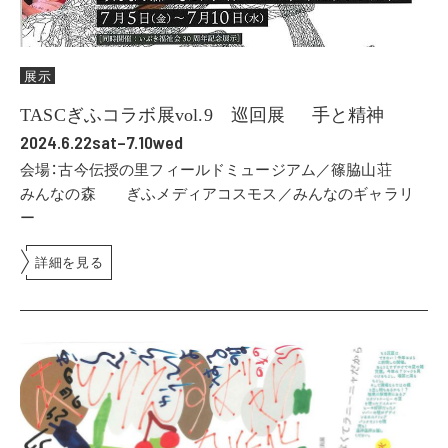
展示
TASCぎふコラボ展vol.9 巡回展 手と精神
2024.6.22sat–7.10wed
会場：古今伝授の里フィールドミュージアム／篠脇山荘
みんなの森 ぎふメディアコスモス／みんなのギャラリ
ー
詳細を見る