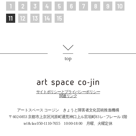
1
2
3
4
5
6
7
8
9
10
11
12
13
14
15
top
サイトポリシーとプライバシーポリシー
関連リンク
アートスペース コージン きょうと障害者文化芸術推進機構
〒602-0853 京都市上京区河原町通荒神口上ル宮垣町83
レ･フレール 1階
tel & fax 050-1110-7655 10:00-18:00 月曜、火曜定休