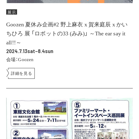
展示
Goozen 夏休み企画#2 野上麻衣 x 賀来庭辰 x かい
ちひろ 展 「ロボットの33 (みみ)」 ～The ear say it
all!!～
2024.7.13sat–8.4sun
会場：Goozen
詳細を見る