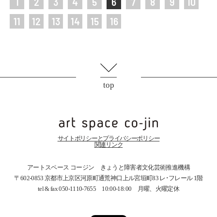
1
2
3
4
5
6
7
8
9
10
11
12
13
14
15
16
top
サイトポリシーとプライバシーポリシー
関連リンク
アートスペース コージン きょうと障害者文化芸術推進機構
〒602-0853 京都市上京区河原町通荒神口上ル宮垣町83
レ･フレール 1階
tel & fax 050-1110-7655 10:00-18:00 月曜、火曜定休