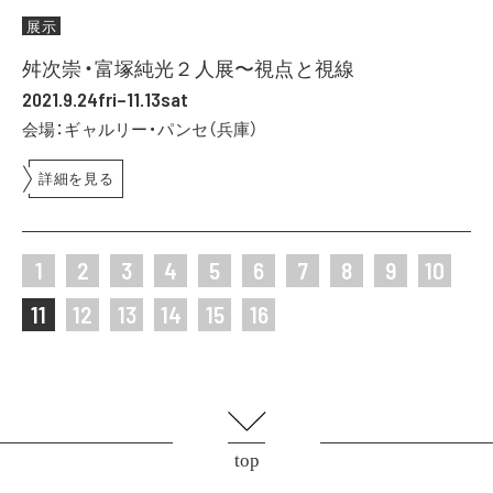
展示
舛次崇・富塚純光２人展〜視点と視線
2021.9.24fri–11.13sat
会場：ギャルリー・パンセ（兵庫）
詳細を見る
1
2
3
4
5
6
7
8
9
10
11
12
13
14
15
16
top