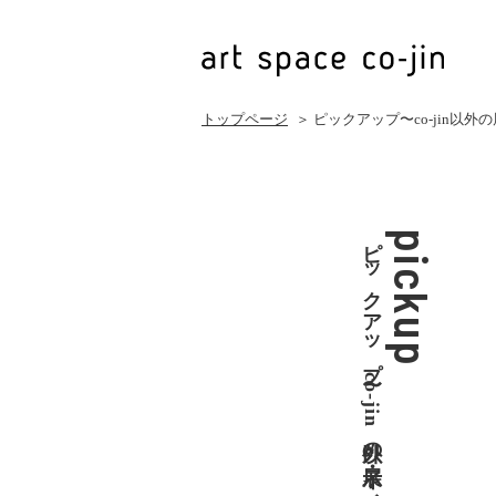
トップページ
＞ ピックアップ〜co-jin以
ピックアップ〜co-jin以外の展示・イベント
pickup