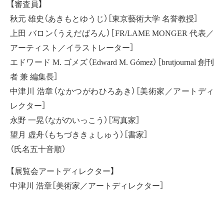
【審査員】
秋元 雄史（あきもとゆうじ）［東京藝術大学 名誉教授］
上田 バロン（うえだばろん）［FR/LAME MONGER 代表／
アーティスト／イラストレーター］
エドワード M. ゴメズ（Edward M. Gómez）［brutjournal 創刊
者 兼 編集長］
中津川 浩章（なかつがわひろあき）［美術家／アートディ
レクター］
永野 一晃（ながのいっこう）［写真家］
望月 虚舟（もちづききょしゅう）［書家］
（氏名五十音順）
【展覧会アートディレクター】
中津川 浩章［美術家／アートディレクター］