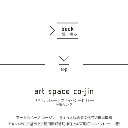
back
一覧へ戻る
top
サイトポリシーとプライバシーポリシー
関連リンク
アートスペース コージン きょうと障害者文化芸術推進機構
〒602-0853 京都市上京区河原町通荒神口上ル宮垣町83
レ･フレール 1階