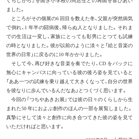
くらしから』を開き小学校の同窓生との再開を喜びあい
ました。
ところがその個展の6 回目を数えた冬、父親が突然病気
で倒れ、1 年半の闘病後、帰らぬ人となりました。それま
での生活は一変し、家族にとっても彰男にとつても試練
の時となりました。彼が以前のように淡々と「絵と音楽の
世界の日常」に戻るのに10 年かかりました。
そして今、再び好きな音楽を奏でたり、CD をバックに
無心にキャンバスに向っている彼の後ろ姿を見ていると
「ああ一つの試練を乗り越えて大きくなって、自分の世界
を彼なりに歩んでいるんだなあ」とつくづく思います。
今回の『つちやあきお展』では彼の日々のくらしから生
まれた50 年におよぶ創作のほんの一部を展覧しました。
真摯にそして淡々と創作に向き合つてきた彼の姿を見て
いただければと思います。