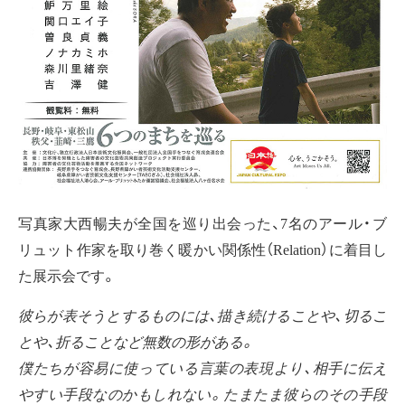
写真家大西暢夫が全国を巡り出会った、7名のアール・ブ
リュット作家を取り巻く暖かい関係性（Relation）に着目し
た展示会です。
彼らが表そうとするものには、描き続けることや、切るこ
とや、折ることなど無数の形がある。
僕たちが容易に使っている言葉の表現より、相手に伝え
やすい手段なのかもしれない。たまたま彼らのその手段