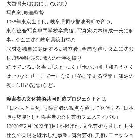
大西暢夫（おおにし のぶお）
写真家、映画監督
1968年東京生まれ。岐阜県揖斐郡池田町で育つ。
東京総合写真専門学校卒業後、写真家の本橋成一氏に師
事。ダムに沈む岐阜県徳山村の
取材を独自に開始する。独立後、全国を巡りダムに沈む
村、精神科病棟、職人の仕事を撮り
続けている。著書に「ぶた にく」「ホハレ峠」「和ろうそく
は、つなぐ」「ここで土になる」「糸に染まる季節」「津波の
夜に3.11の記憶」など。
障害者の文化芸術共同創造プロジェクトとは
「日本人と自然」を障害者の視点を通して発信する「日本
博を契機とした障害者の文化芸術フェステイパル」
（2020年2月-2022年3月）が掲げた、文化芸術を通した共生
社会の実現を継承した事業。舞台芸術、美術、ファッショ