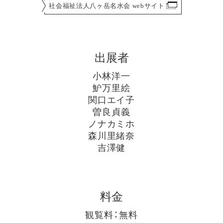
社会福祉法人八ヶ岳名水会 webサイト
出展者
小林洋一
魲万里絵
関口エイ子
曽良貞義
ノナカミホ
森川里緒奈
吉澤健
料金
観覧料：無料