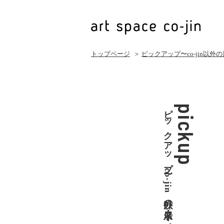
トップページ
＞
ピックアップ〜co-jin以外
ピックアップ〜co-jin以外の展示・イベント
pickup