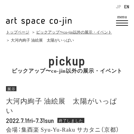
JP
EN
menu
トップページ
＞
ピックアップ〜co-jin以外の展示・イベント
＞ 大河内絢子 油絵展 太陽がいっぱい
pickup
ピックアップ〜co-jin以外の展示・イベント
展示
大河内絢子 油絵展 太陽がいっぱ
い
2022.7.1fri–7.31sun
終了しました
会場：集酉楽 Syu-Yu-Raku サカタニ（京都）