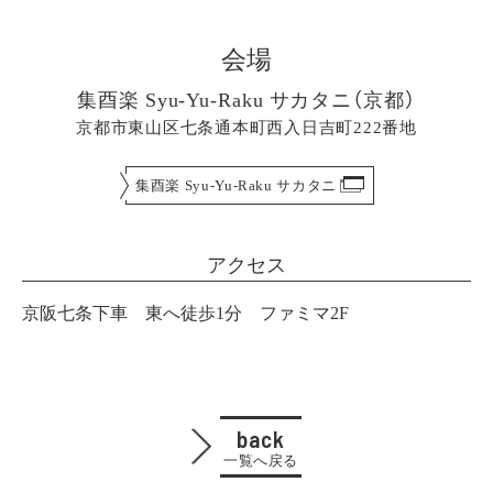
会場
集酉楽 Syu-Yu-Raku サカタニ（京都）
京都市東山区七条通本町西入日吉町222番地
集酉楽 Syu-Yu-Raku サカタニ
アクセス
京阪七条下車 東へ徒歩1分 ファミマ2F
back
一覧へ戻る