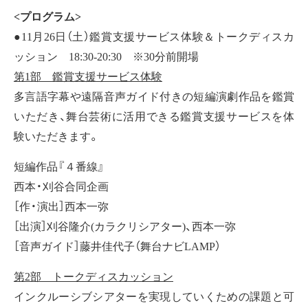
<プログラム>
●11月26日（土）鑑賞支援サービス体験＆トークディスカ
ッション 18:30-20:30 ※30分前開場
第1部 鑑賞支援サービス体験
多言語字幕や遠隔音声ガイド付きの短編演劇作品を鑑賞
いただき、舞台芸術に活用できる鑑賞支援サービスを体
験いただきます。
短編作品『４番線』
西本・刈谷合同企画
［作・演出］西本一弥
［出演］刈谷隆介(カラクリシアター)、西本一弥
［音声ガイド］藤井佳代子（舞台ナビLAMP）
第2部 トークディスカッション
インクルーシブシアターを実現していくための課題と可