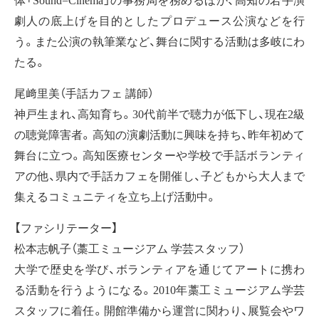
劇人の底上げを目的としたプロデュース公演などを行
う。また公演の執筆業など、舞台に関する活動は多岐にわ
たる。
尾﨑里美（手話カフェ 講師）
神戸生まれ、高知育ち。30代前半で聴力が低下し、現在2級
の聴覚障害者。高知の演劇活動に興味を持ち、昨年初めて
舞台に立つ。高知医療センターや学校で手話ボランティ
アの他、県内で手話カフェを開催し、子どもから大人まで
集えるコミュニティを立ち上げ活動中。
【ファシリテーター】
松本志帆子（藁工ミュージアム 学芸スタッフ）
大学で歴史を学び、ボランティアを通じてアートに携わ
る活動を行うようになる。2010年藁工ミュージアム学芸
スタッフに着任。開館準備から運営に関わり、展覧会やワ