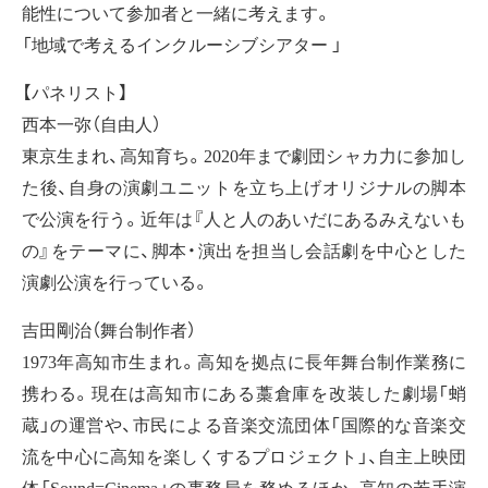
能性について参加者と一緒に考えます。
「地域で考えるインクルーシブシアター 」
【パネリスト】
西本一弥（自由人）
東京生まれ、高知育ち。2020年まで劇団シャカ力に参加し
た後、自身の演劇ユニットを立ち上げオリジナルの脚本
で公演を行う。近年は『人と人のあいだにあるみえないも
の』をテーマに、脚本・演出を担当し会話劇を中心とした
演劇公演を行っている。
吉田剛治（舞台制作者）
1973年高知市生まれ。高知を拠点に⻑年舞台制作業務に
携わる。現在は高知市にある藁倉庫を改装した劇場「蛸
蔵」の運営や、市⺠による音楽交流団体「国際的な音楽交
流を中心に高知を楽しくするプロジェクト」、自主上映団
体「Sound=Cinema」の事務局を務めるほか、高知の若手演