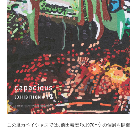
この度カペイシャスでは、前田泰宏（b.1970〜） の個展を開