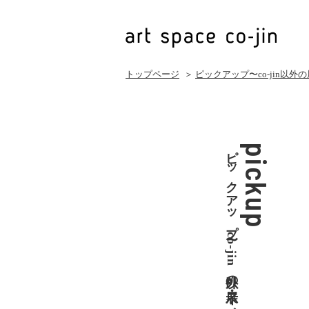
トップページ
＞
ピックアップ〜co-jin以外
ピックアップ〜co-jin以外の展示・イベント
pickup