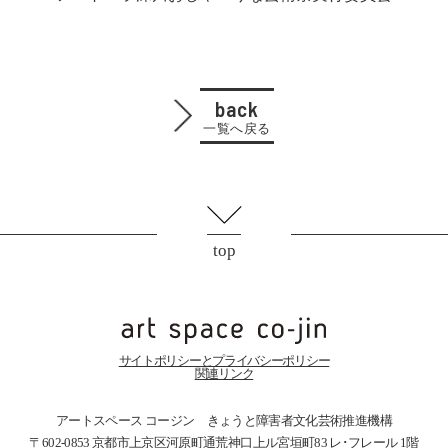
back
一覧へ戻る
top
サイトポリシーとプライバシーポリシー
関連リンク
アートスペース コージン きょうと障害者文化芸術推進機構
〒602-0853 京都市上京区河原町通荒神口上ル宮垣町83
レ･フレール 1階