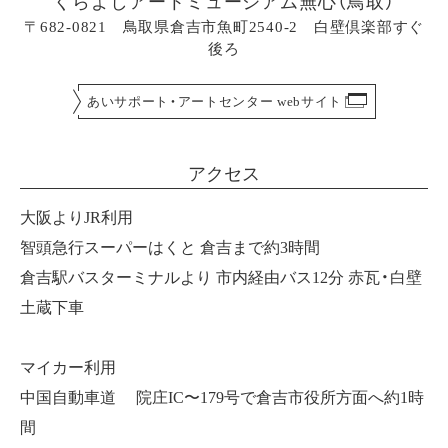
くらよしアートミュージアム無心（鳥取）
〒682-0821 鳥取県倉吉市魚町2540-2 白壁倶楽部すぐ
後ろ
あいサポート・アートセンター webサイト
アクセス
大阪よりJR利用
智頭急行スーパーはくと 倉吉まで約3時間
倉吉駅バスターミナルより 市内経由バス12分 赤瓦・白壁
土蔵下車
マイカー利用
中国自動車道 院庄IC〜179号で倉吉市役所方面へ約1時
間