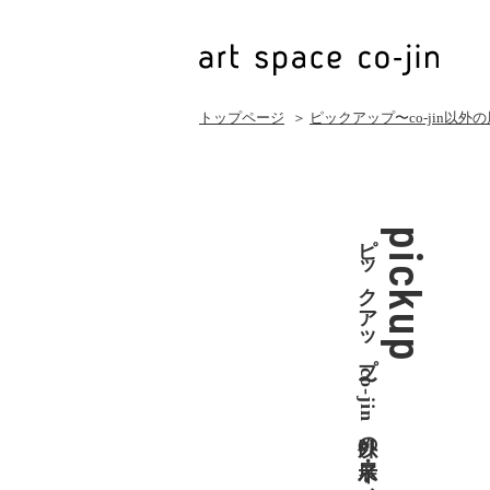
トップページ
＞
ピックアップ〜co-jin以外
ピックアップ〜co-jin以外の展示・イベント
pickup