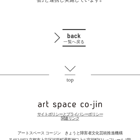
back
一覧へ戻る
top
サイトポリシーとプライバシーポリシー
関連リンク
アートスペース コージン きょうと障害者文化芸術推進機構
〒602-0853 京都市上京区河原町通荒神口上ル宮垣町83
レ･フレール 1階