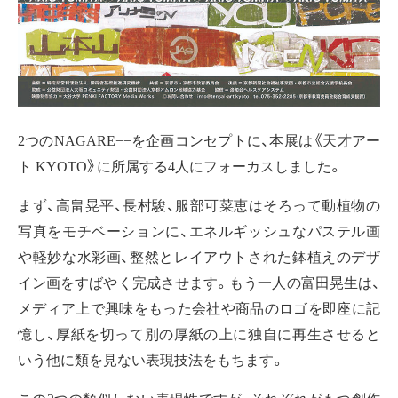
2つのNAGARE−−を企画コンセプトに、本展は《天才アー
ト KYOTO》に所属する4人にフォーカスしました。
まず、高畠晃平、長村駿、服部可菜恵はそろって動植物の
写真をモチベーションに、エネルギッシュなパステル画
や軽妙な水彩画、整然とレイアウトされた鉢植えのデザ
イン画をすばやく完成させます。もう一人の富田晃生は、
メディア上で興味をもった会社や商品のロゴを即座に記
憶し、厚紙を切って別の厚紙の上に独自に再生させると
いう他に類を見ない表現技法をもちます。