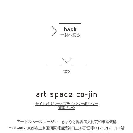
back
一覧へ戻る
top
サイトポリシーとプライバシーポリシー
関連リンク
アートスペース コージン きょうと障害者文化芸術推進機構
〒602-0853 京都市上京区河原町通荒神口上ル宮垣町83
レ･フレール 1階