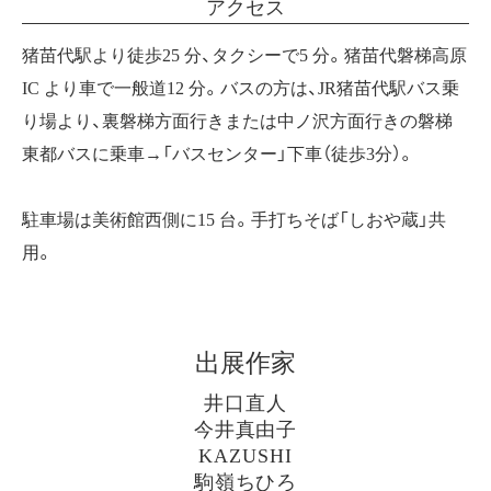
アクセス
猪苗代駅より徒歩25 分、タクシーで5 分。猪苗代磐梯高原
IC より車で一般道12 分。バスの方は、JR猪苗代駅バス乗
り場より、裏磐梯方面行きまたは中ノ沢方面行きの磐梯
東都バスに乗車→「バスセンター」下車（徒歩3分）。
駐車場は美術館西側に15 台。手打ちそば「しおや蔵」共
用。
出展作家
井口直人
今井真由子
KAZUSHI
駒嶺ちひろ