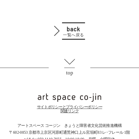
back
一覧へ戻る
top
サイトポリシーとプライバシーポリシー
関連リンク
アートスペース コージン きょうと障害者文化芸術推進機構
〒602-0853 京都市上京区河原町通荒神口上ル宮垣町83
レ･フレール 1階