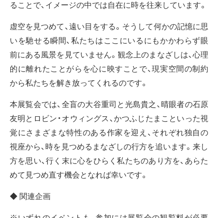
ることで、イメージの中では自在に時を往来しています。
虚空を見つめて、遠い目をする。そうして何かの記憶に思
いを馳せる瞬間、私たちはここにいるにもかかわらず眼
前にある風景を見ていません。観念上のまなざしは、心理
的に離れたことがらを心に映すことで、現実空間の制約
から私たちを解き放ってくれるのです。
本展覧会では、全盲の大谷重司と光島貴之、晴眼者の石原
友明とロビン・オウィングス、かつふじたまこといった視
覚にさまざまな特性のある作家を迎え、それぞれ独自の
視座から、時を見つめるまなざしの行方を追います。来し
方を思い、行く末に心をひらく私たちのあり方を、あらた
めて見つめ直す機会となれば幸いです。
◆ 関連企画
※いずれのイベントも、参加には展覧会の観覧料が必要