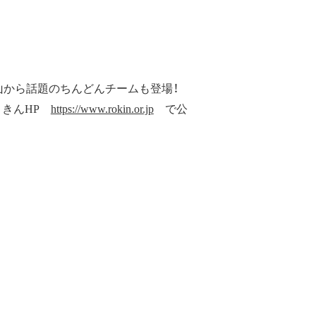
山から話題のちんどんチームも登場！
うきんHP
https://www.rokin.or.jp
で公