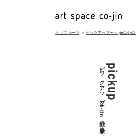
トップページ
＞
ピックアップ〜co-jin以外
ピックアップ〜co-jin以外の展示・イベント
pickup