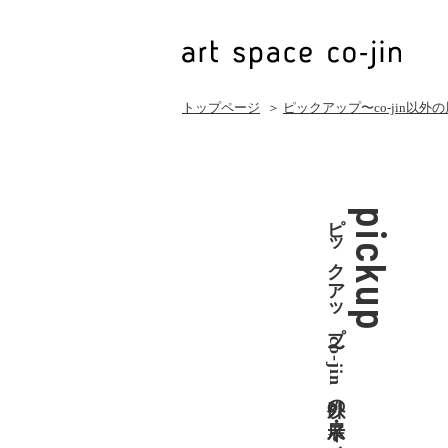
トップページ
＞
ピックアップ〜co-jin以外
ピックアップ〜co-jin以外の展示・イベント
pickup