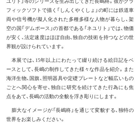
ユリト」等のシリーズを生み出してきた長嶋柊。彼がグラ
フィックソフトで描く「しんくやくしょ」の町には鉄道車
両や信号機が擬人化された多種多様な人物が暮らし、架
空の国「デムポース」の首都である「ネユリト」では、物価
が安く、法定速度はほぼ自由、独自の技術を持つなどの世
界観が設けられています。
本展では、15年以上にわたって綴り続ける絵日記をベ
ースとして、長嶋の制作してきた様々な作品を紹介。また
海洋生物、国旗、照明器具や定礎プレートなど幅広いもの
ごとへ関心を寄せ、独自に研究を続けてきた行為にも焦
点をあて、長嶋の活動の全貌を浮き彫りにします。
膨大なイメージが「長嶋柊」を通じて変貌する、独特の
世界をお楽しみください。