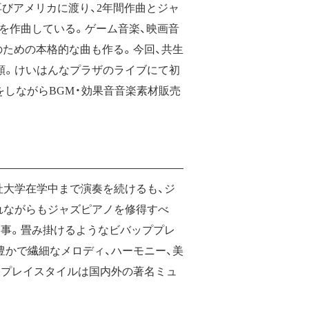
再びアメリカに渡り、2年間作曲とジャ
曲を作曲している。ゲーム音楽、映画音
のための本格的な曲も作る。今回、共生
頼。けいはんなプラザのライブにて初
をしながらBGM・効果音音楽素材販売
社大学在学中まで演奏を続けるも、ジ
れながらもジャズピアノを修得すべ
師事。畳み掛けるようなビバッププレ
かで繊細なメロディ、ハーモニー、美
るプレイスタイルは国内外の著名ミュ