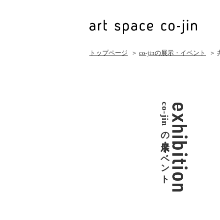
トップページ
＞
co-jinの展示・イベント
＞
co-jinの展示・イベント
exhibition