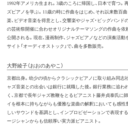
1992年アメリカ生まれ。3歳のころに帰国し、日本で育つ。
ズピアノを学ぶ。11歳の時に作曲をはじめ、それ以来数百
楽、ビデオ音楽を得意とし、交響楽やジャズ・ビッグバンド
の芸術祭開催に合わせオリジナルテーマソングの作曲を依
公開される。現在、漫画制作、ジャズピアノなどの演奏活動
サイト「オーディオストック」で、曲を多数販売。
大野綾子（おおのあやこ）
京都出身。幼少の頃からクラシックピアノに取り組み同志
ャズ音楽との出会いは銀行に就職した後。銀行業務に追わ
く、京都で長年ジャズ教鞭をとるピアニスト藤井貞泰氏に
イを根本に持ちながらも優雅な楽曲の解釈においても感性豊
しいサウンドを基調とし、インプロビゼーションで表現す
ージシャンからも信頼厚い実力派ピアニスト。