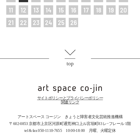
11
12
13
14
15
16
17
18
19
20
21
22
23
24
25
26
top
サイトポリシーとプライバシーポリシー
関連リンク
アートスペース コージン きょうと障害者文化芸術推進機構
〒602-0853 京都市上京区河原町通荒神口上ル宮垣町83
レ･フレール 1階
tel & fax 050-1110-7655 10:00-18:00 月曜、火曜定休