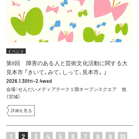
イベント
第8回 障害のある人と芸術文化活動に関する大
見本市 「きいて、みて、しって、見本市。」
2026.1.30fri–2.4wed
会場：せんだいメディアテーク１階オープンスクエア 他
（宮城）
詳細を見る
1
2
3
4
5
6
7
8
9
10