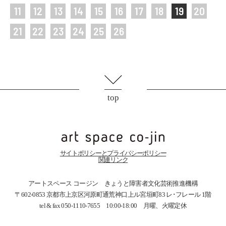
11
12
13
14
15
16
17
18
19
20
21
22
23
24
25
26
top
サイトポリシーとプライバシーポリシー
関連リンク
アートスペース コージン きょうと障害者文化芸術推進機構
〒602-0853 京都市上京区河原町通荒神口上ル宮垣町83
レ･フレール 1階
tel & fax 050-1110-7655 10:00-18:00 月曜、火曜定休