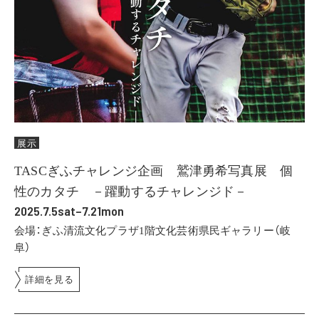
展示
TASCぎふチャレンジ企画 鷲津勇希写真展 個
性のカタチ －躍動するチャレンジド－
2025.7.5sat–7.21mon
会場：ぎふ清流文化プラザ1階文化芸術県民ギャラリー（岐
阜）
詳細を見る