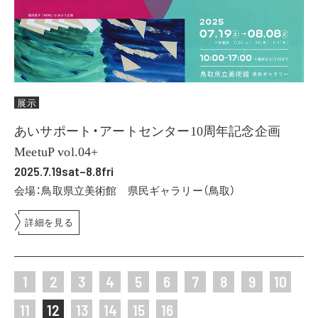
展示
あいサポート・アートセンター10周年記念企画
MeetuP vol.04+
2025.7.19sat–8.8fri
会場：鳥取県立美術館 県民ギャラリー（鳥取）
詳細を見る
1
2
3
4
5
6
7
8
9
10
11
12
13
14
15
16