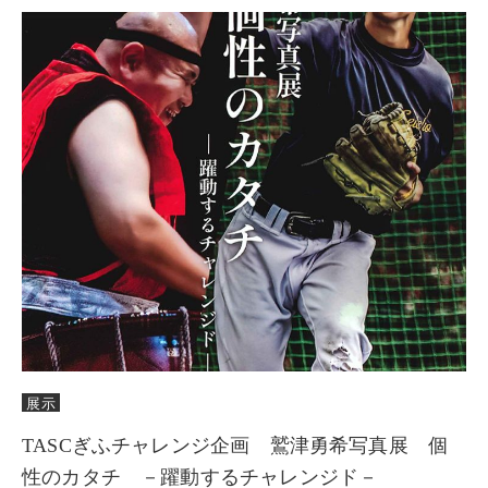
展示
TASCぎふチャレンジ企画 鷲津勇希写真展 個
性のカタチ －躍動するチャレンジド－