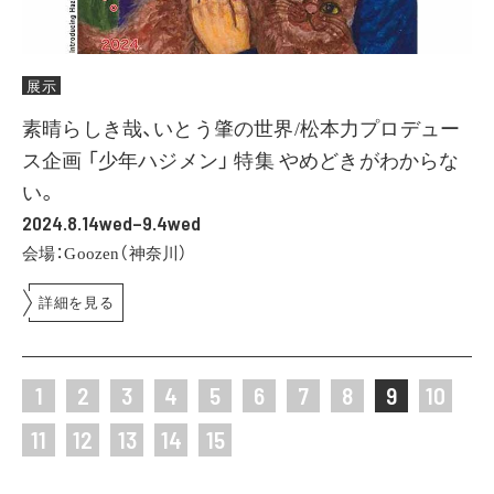
展示
素晴らしき哉、いとう肇の世界/松本力プロデュー
ス企画 「少年ハジメン」 特集 やめどきがわからな
い。
2024.8.14wed–9.4wed
会場：Goozen（神奈川）
詳細を見る
1
2
3
4
5
6
7
8
9
10
11
12
13
14
15