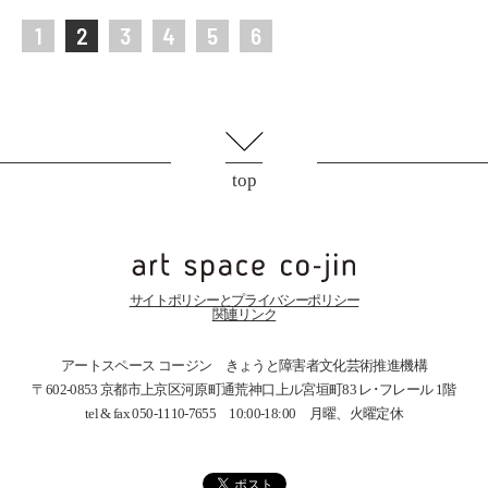
1
2
3
4
5
6
top
サイトポリシーとプライバシーポリシー
関連リンク
アートスペース コージン きょうと障害者文化芸術推進機構
〒602-0853 京都市上京区河原町通荒神口上ル宮垣町83
レ･フレール 1階
tel & fax 050-1110-7655 10:00-18:00 月曜、火曜定休