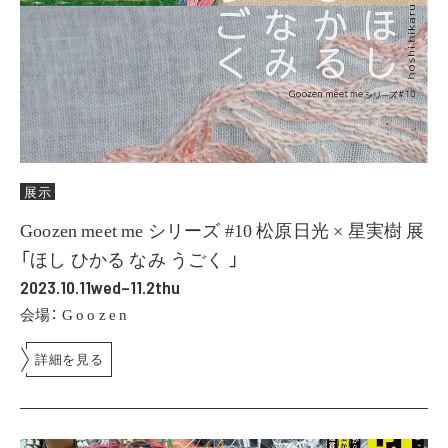
展示
Goozen meet me シリーズ #10 松原日光 × 星実樹 展
「ほし ひかる なみ うごく 」
2023.10.11wed–11.2thu
会場： G o o z e n
詳細を見る