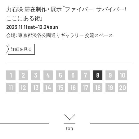
力石咲 滞在制作・展示「ファイバー! サバイバー!
ここにある術」
2023.11.11sat–12.24sun
会場：東京都渋谷公園通りギャラリー 交流スペース
詳細を見る
1
2
3
4
5
6
7
8
9
10
11
12
13
14
15
16
17
18
19
20
top