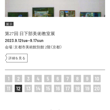
展示
第27回 日下部美術教室展
2023.9.12tue–9.17sun
会場：京都市美術館別館 2階（京都）
詳細を見る
1
2
3
4
5
6
7
8
9
10
11
12
13
14
15
16
17
18
19
20