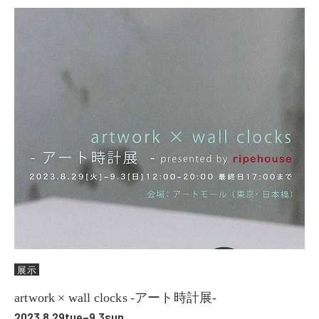
展示
artwork × wall clocks -アート時計展-
2023.8.29tue–9.3sun