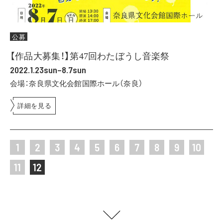
公募
【作品大募集！】第47回わたぼうし音楽祭
2022.1.23sun–8.7sun
会場：奈良県文化会館国際ホール（奈良）
詳細を見る
1
2
3
4
5
6
7
8
9
10
11
12