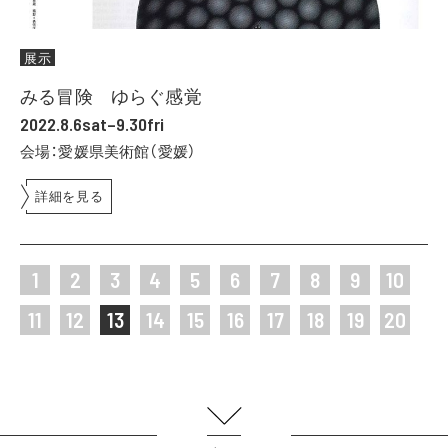
展示
みる冒険 ゆらぐ感覚
2022.8.6sat–9.30fri
会場：愛媛県美術館（愛媛）
詳細を見る
1
2
3
4
5
6
7
8
9
10
11
12
13
14
15
16
17
18
19
20