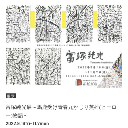
展示
富塚純光展～馬鹿受け青春丸かじり英雄(ヒーロ
ー)物語～
2022.9.16fri–11.7mon