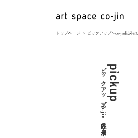
トップページ
＞ ピックアップ〜co-jin以
ピックアップ〜co-jin以外の展示・イベント
pickup