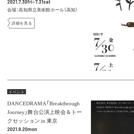
2021.7.30fri–7.31sat
会場：高知県立美術館ホール（高知）
詳細を見る
イベント
DANCEDRAMA「Breakthrough
Journey」舞台公演上映会＆トー
クセッション in 東京
2021.9.20mon