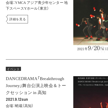
会場：YMCA アジア青少年センター 地
下スペースYホール（東京）
詳細を見る
イベント
DANCEDRAMA「Breakthrough
Journey」舞台公演上映会＆トー
クセッション in 高知
2021.9.12sun
会場：蛸蔵（高知）