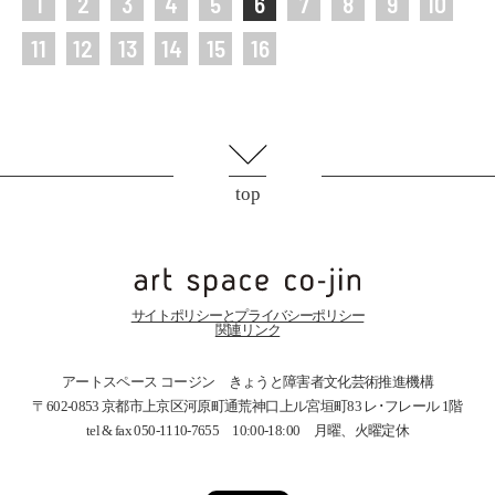
1
2
3
4
5
6
7
8
9
10
11
12
13
14
15
16
top
サイトポリシーとプライバシーポリシー
関連リンク
アートスペース コージン きょうと障害者文化芸術推進機構
〒602-0853 京都市上京区河原町通荒神口上ル宮垣町83
レ･フレール 1階
tel & fax 050-1110-7655 10:00-18:00 月曜、火曜定休