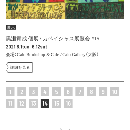
展示
黒瀬貴成 個展 / カペイシャス展覧会 #15
2021.6.1tue–6.12sat
会場：Calo Bookshop & Cafe / Calo Gallery（大阪）
詳細を見る
1
2
3
4
5
6
7
8
9
10
11
12
13
14
15
16