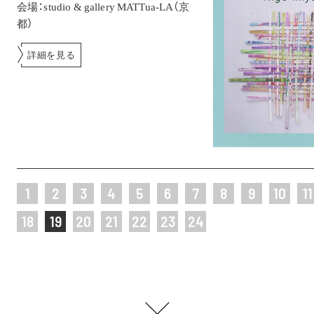
会場：studio & gallery MATTua-LA（京
都）
詳細を見る
1
2
3
4
5
6
7
8
9
10
11
18
19
20
21
22
23
24