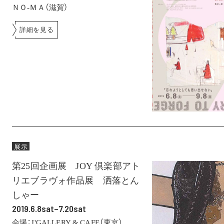
ＮＯ-ＭＡ（滋賀）
詳細を見る
展示
第25回企画展 JOY 倶楽部アト
リエブラヴォ作品展 洒落とん
しゃー
2019.6.8sat–7.20sat
会場：J'GALLERY & CAFE（東京）