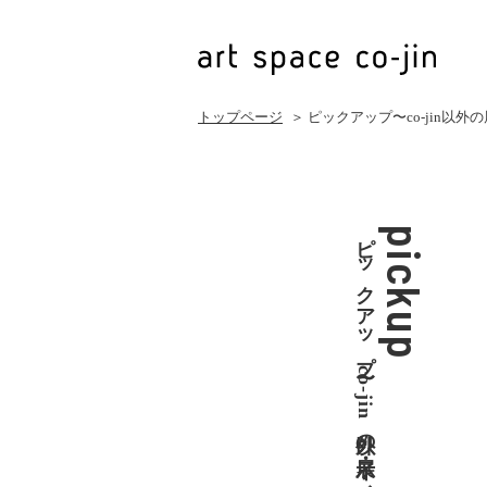
トップページ
＞ ピックアップ〜co-jin以
ピックアップ〜co-jin以外の展示・イベント
pickup