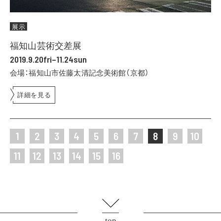
展示
福知山芸術交差展
2019.9.20fri–11.24sun
会場：福知山市佐藤太清記念美術館（京都）
詳細を見る
1
2
3
4
5
6
7
8
9
10
11
12
13
14
15
16
top