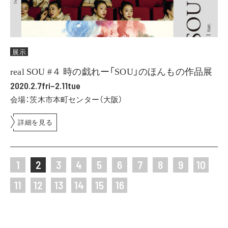
展示
real SOU #４ 時の戯れー「SOU」のほんもの作品展
2020.2.7fri–2.11tue
会場：茨木市本町センター（大阪）
詳細を見る
1
2
3
4
5
6
7
8
9
10
11
12
13
14
15
16