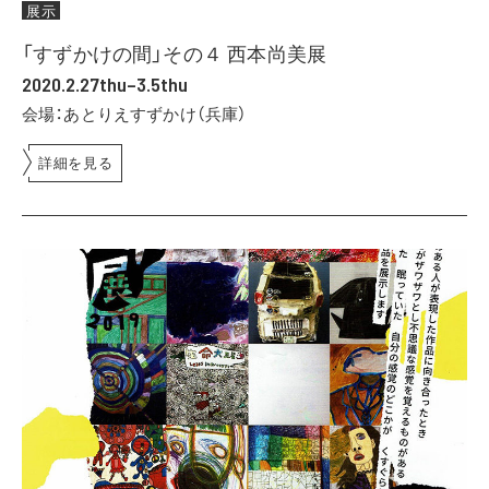
展示
「すずかけの間」その４ 西本尚美展
2020.2.27thu–3.5thu
会場：あとりえすずかけ（兵庫）
詳細を見る