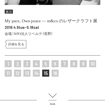
展示
My pace, Own peace ― m&co.のレザークラフト展
2019.4.9tue–5.18sat
会場：NPO法人リベルテ（長野）
詳細を見る
1
2
3
4
5
6
7
8
9
10
11
12
13
14
15
16
top